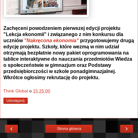
Zachęceni powodzeniem pierwszej edycji projektu
"Lekcja ekonomii" i związanego z nim konkursu dla
uczniów
"Nakręcona ekonomia"
przygotowujemy drugą
edycję projektu. Szkoły, które wezmą w nim udział
otrzymają bezpłatnie nowy pakiet oprogramowania na
tablice interaktywne do nauczania przedmiotów Wiedza
o społeczeństwie w gimnazjum oraz Podstawy
przedsiębiorczości w szkole ponadgimnazjalnej.
Wkrótce ogłosimy rekrutację do projektu.
Think Global
o
15:25:00
Udostępnij
‹
›
Strona główna