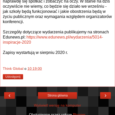
naprawdę się spotkać i zobaczyć na oczy. W stanie na dziś
oczywiście nie wiemy, co będzie się działo we wrześniu -
jak szkoły będą funkcjonować i jakie obostrzenia będą w
życiu publicznym oraz wymagania względem organizatorów
konferencji.
Szczegóły dotyczące wydarzenia publikujemy na stronach
Edunews.pl:
https://www.edunews.pl/wydarzenia/5014-
inspiracje-2020
Zapisy wystartują w sierpniu 2020 r.
Think Global
o
10:19:00
Udostępnij
‹
›
Strona główna
Wyświetl wersję na komputer
Obsługiwane przez usługę
Blogger
.