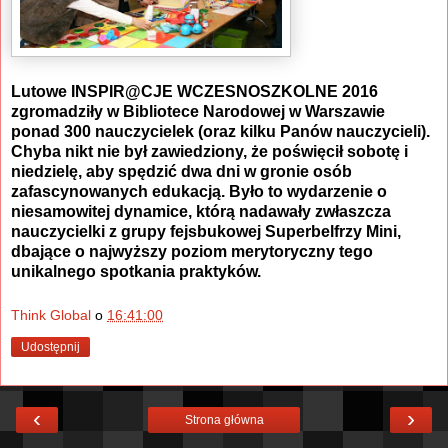
Lutowe INSPIR@CJE WCZESNOSZKOLNE 2016
zgromadziły w Bibliotece Narodowej w Warszawie
ponad 300 nauczycielek (oraz kilku Panów nauczycieli).
Chyba nikt nie był zawiedziony, że poświęcił sobotę i
niedzielę, aby spędzić dwa dni w gronie osób
zafascynowanych edukacją. Było to wydarzenie o
niesamowitej dynamice, którą nadawały zwłaszcza
nauczycielki z grupy fejsbukowej Superbelfrzy Mini,
dbające o najwyższy poziom merytoryczny tego
unikalnego spotkania praktyków.
Think Global
o
16:41:00
Udostępnij
‹
›
Strona główna