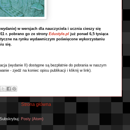
wydanie) w wersjach dla nauczyciela i ucznia cieszy się
11 r. pobrano go ze strony
Edustyle.pl
już ponad 6,5 tysiąca
aktyczne na rynku wydawniczym poświęcone wykorzystaniu
iu się.
kacja (wydanie II) dostępne są bezpłatnie do pobrania w naszym
anie - zjedź na koniec opisu publikacji i kliknij w link).
Strona główna
Subskrybuj:
Posty (Atom)