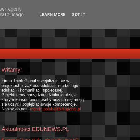
user-agent
erate usage
LEARN MORE
GOT IT
Witamy!
Firma Think Global specjalizuje się w
projektach z zakresu edukacji, marketingu
edukacji i komunikacji społecznej.
Projektujemy narzędzia i działania, dzięki
którym konsumenci i osoby uczące się mogą
się uczyć i pogłębiać swoje kompetencje.
Napisz do nas:
marcin.polak@thinkglobal.pl
Aktualności EDUNEWS.PL
Sprawczość w szkole - ale jak to sprawić?