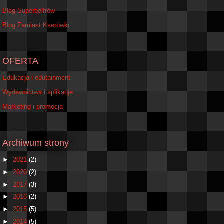
Blog Superbelfrów
Blog Zamiast Kserówki
OFERTA
Edukacja i edutainment
Wydawnictwa i aplikacje
Marketing i promocja
Archiwum strony
►
2021
(2)
►
2020
(2)
►
2017
(3)
►
2016
(2)
►
2015
(5)
►
2014
(5)