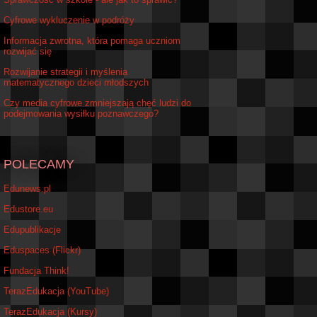
Cyfrowe wykluczenie w podróży
Informacja zwrotna, która pomaga uczniom
rozwijać się
Rozwijanie strategii i myślenia
matematycznego dzieci młodszych
Czy media cyfrowe zmniejszają chęć ludzi do
podejmowania wysiłku poznawczego?
POLECAMY
Edunews.pl
Edustore.eu
Edupublikacje
Eduspaces (Flickr)
Fundacja Think!
TerazEdukacja (YouTube)
TerazEdukacja (Kursy)