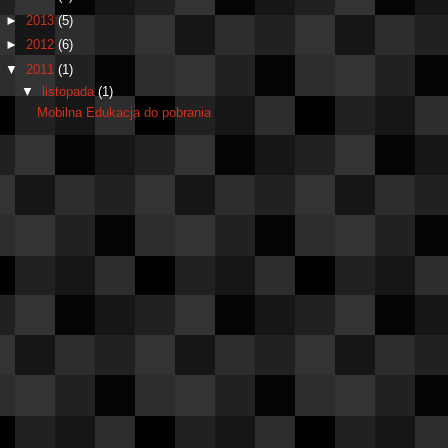
►
2013
(5)
►
2012
(6)
▼
2011
(1)
▼
listopada
(1)
Mobilna Edukacja do pobrania