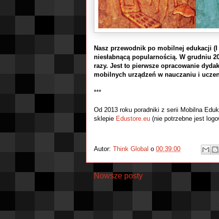
Nasz przewodnik po mobilnej edukacji (I 
niesłabnącą popularnością. W grudniu 20
razy. Jest to pierwsze opracowanie dyd
mobilnych urządzeń w nauczaniu i uczen
***
Od 2013 roku poradniki z serii Mobilna Edu
sklepie
Edustore.eu
(nie potrzebne jest logow
Autor:
Think Global
o
00:39:00
Nowsze posty